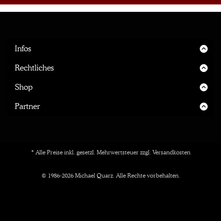
Infos
Startseite
Rechtliches
Über mich
Impressum
Shop
Inner Circle
Datenschutz
Versand
Partner
Preise
AGB
Lieferung
Print-Partner
Widerruf
Herstellung
Affiliate-Partner
* Alle Preise inkl. gesetzl. Mehrwertsteuer zzgl.
Versandkosten
Material
Innenarchitekten
© 1986-2026 Michael Quarz. Alle Rechte vorbehalten.
Marktplätze