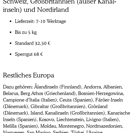
Schweiz, Groß­britan­nien (außer Kanal­
inseln) und Nordirland
Lieferzeit: 7-10 Werktage
Bis zu 5 kg
Standard 32,50 €
Sperrgut 68 €
Restliches Europa
Dazu gehören: Ålandinseln (Finnland), Andorra, Albanien,
Belarus, Berg Athos (Griechenland), Bosnien-Herzegowina,
Campione d’Italia (Italien), Ceuta (Spanien), Färöer-Inseln
(Dänemark), Gibraltar (Großbritannien), Grönland
(Dänemark), Island, Kanalinseln (Großbritannien), Kanarische
Inseln (Spanien), Kosovo, Liechtenstein, Livigno (Italien),
Melilla (Spanien), Moldau, Montenegro, Nordmazedonien,
Norwegen, San Marino, Serbien, Türkei, Ukraine,