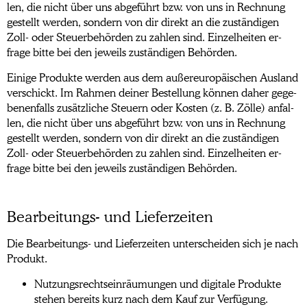
len, die nicht über uns ab­ge­führt bzw. von uns in Rech­nung
gestellt werden, son­dern von dir direkt an die zu­stän­digen
Zoll- oder Steuer­be­hör­den zu zahlen sind. Ein­zel­heiten er­
frage bitte bei den je­weils zu­stän­digen Be­hörden.
Einige Produkte werden aus dem außer­eu­ro­päischen Aus­land
ver­schickt. Im Rah­men deiner Be­stel­lung kön­nen daher ge­ge­
benen­falls zu­sätz­liche Steuern oder Kos­ten (z. B. Zölle) anfal­
len, die nicht über uns ab­ge­führt bzw. von uns in Rech­nung
gestellt werden, son­dern von dir direkt an die zu­stän­digen
Zoll- oder Steuer­be­hör­den zu zahlen sind. Ein­zel­heiten er­
frage bitte bei den je­weils zu­stän­digen Be­hörden.
Bearbeitungs- und Lieferzeiten
Die Bearbeitungs- und Liefer­zei­ten un­ter­schei­den sich je nach
Pro­dukt.
Nutzungsrechtseinräumungen und digitale Produkte
stehen bereits kurz nach dem Kauf zur Verfügung.