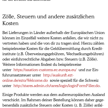
Zölle, Steuern und andere zusätzlichen
Kosten
Bei Lieferungen in Länder außer­halb der Eu­ro­päi­schen Union
kön­nen im Einzel­fall wei­tere Kosten an­fallen, die wir nicht zu
ver­tre­ten haben und die von dir zu tragen sind. Hier­zu zählen
bei­spiels­weise Kos­ten für die Geld­über­mitt­lung durch Kre­dit­
in­sti­tute (z.B. Über­wei­sungs­ge­büh­ren, Wech­sel­kurs­ge­büh­ren)
oder ein­fuhr­recht­liche Ab­gaben bzw. Steuern (z.B. Zölle).
Wei­tere In­for­matio­nen fin­dest du bei­spiels­weise
unter
https://taxation-customs.ec.europa.eu/
und zur Ein­
fuhr­um­satz­steuer unter
http://auskunft.ezt-
online.de/ezto/Welcome.do
so­wie spe­ziell für die Schweiz
unter
http://xtares.admin.ch/tares/login/loginFormFiller.do
.
Ei­nige Pro­dukte werden aus dem außer­eu­ro­päischen Aus­land
ver­schickt. Im Rah­men deiner Be­stel­lung kön­nen daher ge­ge­
benen­falls zu­sätz­liche Steuern oder Kos­ten (z. B. Zölle) anfal­